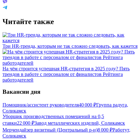
Читайте также
Три HR-тренда, которым не так сложно следовать, как кажется
На чём строится успешная HR-стратегия в 2025 году? Пять
трендов в работе с персоналом от финалистов Рейтинга
работодателей
Вакансии дня
Помощник/ассистент руководителя
40 000
₽
Группа радуга,
Соликамск
Уборщик производственных помещений на 0,5
ставки
22 000
₽
Завод металлических изделий, Соликамск
Мерчендайзер визитный (Центральный р-н)
8 000
₽
Работут,
Соликамск