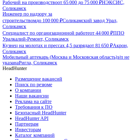
Рабочий на производство
от
65 000
до
75 000
₽
НЭКСИС,
Соликамск
Инженер по надзору за
строительством
до
100 000
₽
Соликамский завод Урал,
Соликамск
Специалист по организационной работе
от
44 000
₽
ППО
Уралкалий-Ремонт, Соликамск
Кузнец на молотах и прессах 4,5 разряда
от
81 650
₽
Акрон,
Соликамск
Мобильный аптекарь (Москва и Московская область)
з/п не
указана
Ригла, Соликамск
HeadHunter
Размещение вакансий
Поиск по резюме
О компании
Наши вакансии
Реклама на сайте
Требования к ПО
Безопасный HeadHunter
HeadHunter API
Партнерам
Инвесторам
Каталог компаний