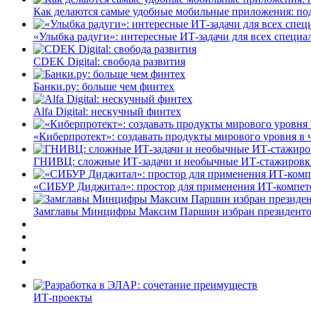
Как делаются самые удобные мобильные приложения: по
«Улыбка радуги»: интересные ИТ-задачи для всех специа
CDEK Digital: свобода развития
Банки.ру: больше чем финтех
Alfa Digital: нескучный финтех
«Киберпротект»: создавать продукты мирового уровня в
ГНИВЦ: сложные ИТ‑задачи и необычные ИТ‑стажировк
«СИБУР Диджитал»: простор для применения ИТ-компе
Замглавы Минцифры Максим Паршин избран президенто
ИТ-проекты