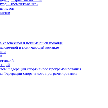
дход «Промсвязьбанка»
листов
 человечной и понимающей команде
и
тенций
м Федерации спортивного программирования