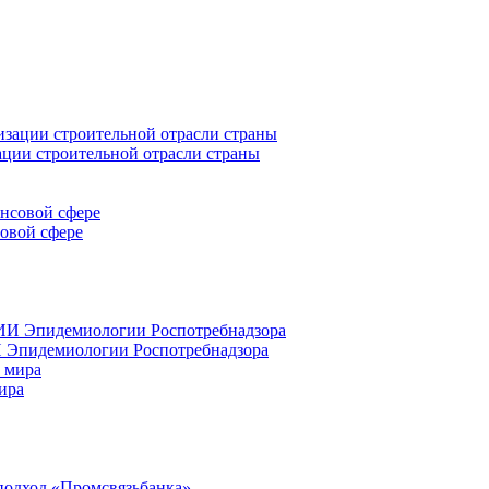
ации строительной отрасли страны
совой сфере
 Эпидемиологии Роспотребнадзора
ира