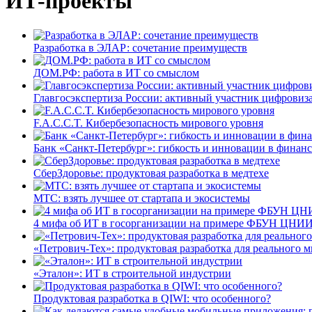
ИТ-проекты
Разработка в ЭЛАР: сочетание преимуществ
ДОМ.РФ: работа в ИТ со смыслом
Главгосэкспертиза России: активный участник цифровиз
F.A.C.C.T. Кибербезопасность мирового уровня
Банк «Санкт-Петербург»: гибкость и инновации в финан
СберЗдоровье: продуктовая разработка в медтехе
МТС: взять лучшее от стартапа и экосистемы
4 мифа об ИТ в госорганизации на примере ФБУН ЦНИИ
«Петрович-Тех»: продуктовая разработка для реального м
«Эталон»: ИТ в строительной индустрии
Продуктовая разработка в QIWI: что особенного?