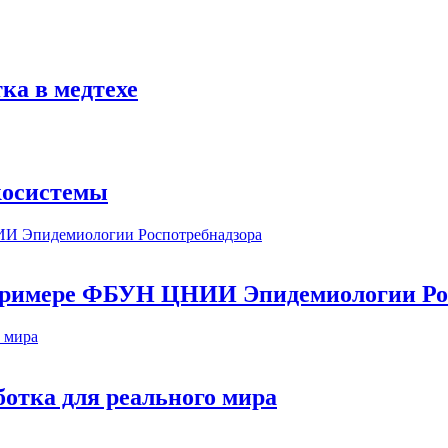
ка в медтехе
косистемы
а примере ФБУН ЦНИИ Эпидемиологии Ро
ботка для реального мира