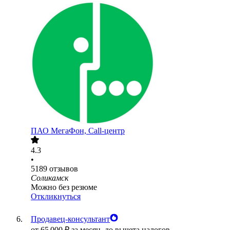
ПАО
МегаФон, Call-центр
4.3
•
5189
отзывов
Соликамск
Можно без резюме
Откликнуться
Продавец-консультант
от
65 000
₽
за месяц,
до вычета налогов