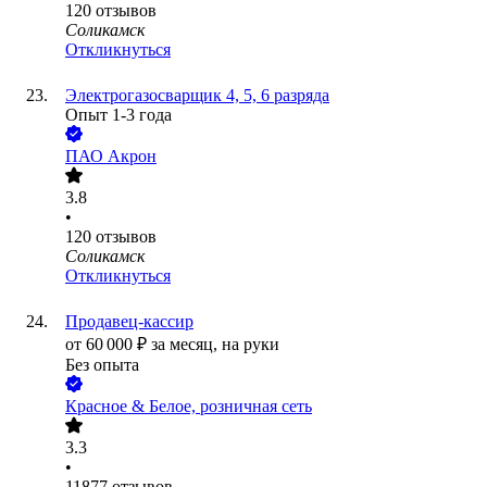
120
отзывов
Соликамск
Откликнуться
Электрогазосварщик 4, 5, 6 разряда
Опыт 1-3 года
ПАО
Акрон
3.8
•
120
отзывов
Соликамск
Откликнуться
Продавец-кассир
от
60 000
₽
за месяц,
на руки
Без опыта
Красное & Белое, розничная сеть
3.3
•
11877
отзывов