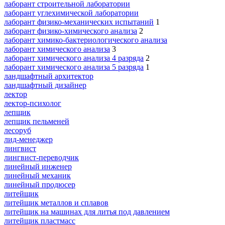
лаборант строительной лаборатории
лаборант углехимической лаборатории
лаборант физико-механических испытаний
1
лаборант физико-химического анализа
2
лаборант химико-бактериологического анализа
лаборант химического анализа
3
лаборант химического анализа 4 разряда
2
лаборант химического анализа 5 разряда
1
ландшафтный архитектор
ландшафтный дизайнер
лектор
лектор-психолог
лепщик
лепщик пельменей
лесоруб
лид-менеджер
лингвист
лингвист-переводчик
линейный инженер
линейный механик
линейный продюсер
литейщик
литейщик металлов и сплавов
литейщик на машинах для литья под давлением
литейщик пластмасс