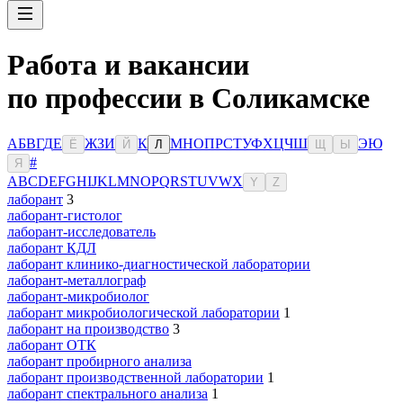
Работа и вакансии
по профессии в Соликамске
А
Б
В
Г
Д
Е
Ж
З
И
К
М
Н
О
П
Р
С
Т
У
Ф
Х
Ц
Ч
Ш
Э
Ю
Ё
Й
Л
Щ
Ы
#
Я
A
B
C
D
E
F
G
H
I
J
K
L
M
N
O
P
Q
R
S
T
U
V
W
X
Y
Z
лаборант
3
лаборант-гистолог
лаборант-исследователь
лаборант КДЛ
лаборант клинико-диагностической лаборатории
лаборант-металлограф
лаборант-микробиолог
лаборант микробиологической лаборатории
1
лаборант на производство
3
лаборант ОТК
лаборант пробирного анализа
лаборант производственной лаборатории
1
лаборант спектрального анализа
1